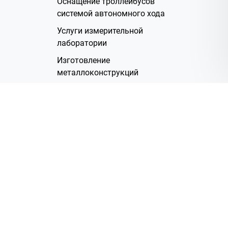
Оснащение троллейбусов
системой автономного хода
Услуги измерительной
лаборатории
Изготовление
металлоконструкций
Полимерное покрытие
Производство электрических
жгутов
Аренда помещений
О Компании
Группа компаний
Наша история
Система менеджмента