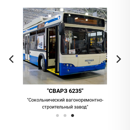
"СВАРЗ 6235"
ания
"Сокольнический вагоноремонтно-
UAB "Vilni
строительный завод"