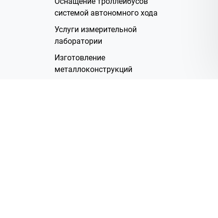
Оснащение троллейбусов
системой автономного хода
Услуги измерительной
лаборатории
Изготовление
металлоконструкций
Полимерное покрытие
Производство электрических
жгутов
Аренда помещений
О Компании
Группа компаний
Наша история
Система менеджмента