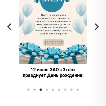
частью
а в
12 июля ЗАО «Этон»
15 ле
празднует День рождения!
иннова
Элтранс"