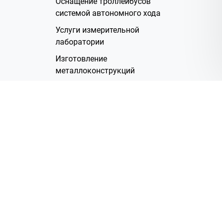
Оснащение троллейбусов
системой автономного хода
Услуги измерительной
лаборатории
Изготовление
металлоконструкций
Полимерное покрытие
Производство электрических
жгутов
Аренда помещений
О Компании
Группа компаний
Наша история
Система менеджмента