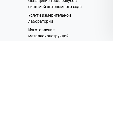
Оснащение троллейбусов
системой автономного хода
Услуги измерительной
лаборатории
Изготовление
металлоконструкций
Полимерное покрытие
Производство электрических
жгутов
Аренда помещений
О Компании
Группа компаний
Наша история
Система менеджмента