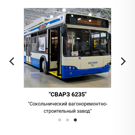
"СВАРЗ 6235"
ания
"Сокольнический вагоноремонтно-
UAB "Vilni
строительный завод"