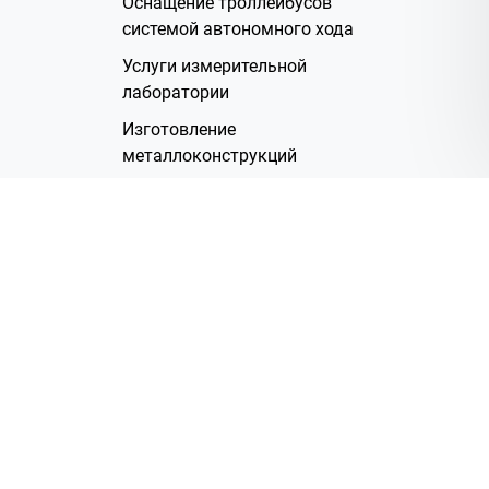
Оснащение троллейбусов
системой автономного хода
Услуги измерительной
лаборатории
Изготовление
металлоконструкций
Полимерное покрытие
Производство электрических
жгутов
Аренда помещений
О Компании
Группа компаний
Наша история
Система менеджмента