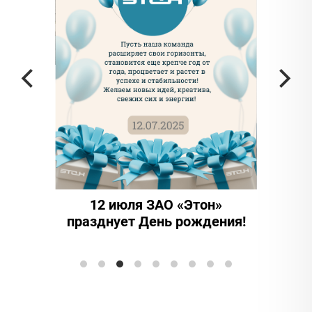
частью
а в
12 июля ЗАО «Этон»
15 ле
празднует День рождения!
иннова
Элтранс"