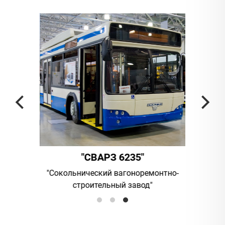
"
"СВАРЗ 6235"
омпания
"Сокольнический вагоноремонтно-
UAB "Vi
строительный завод"