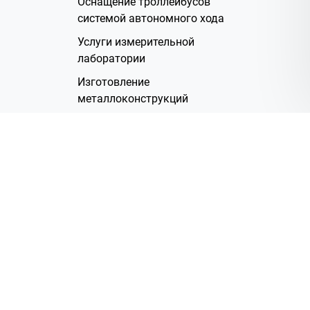
Оснащение троллейбусов
системой автономного хода
Услуги измерительной
лаборатории
Изготовление
металлоконструкций
Полимерное покрытие
Производство электрических
жгутов
Аренда помещений
О Компании
Группа компаний
Наша история
Система менеджмента