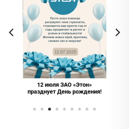
а частью
ада в
12 июля ЗАО «Этон»
15 
празднует День рождения!
инно
Элтран