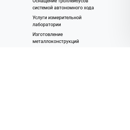
Оснащение троллейбусов
системой автономного хода
Услуги измерительной
лаборатории
Изготовление
металлоконструкций
Полимерное покрытие
Производство электрических
жгутов
Аренда помещений
О Компании
Группа компаний
Наша история
Система менеджмента