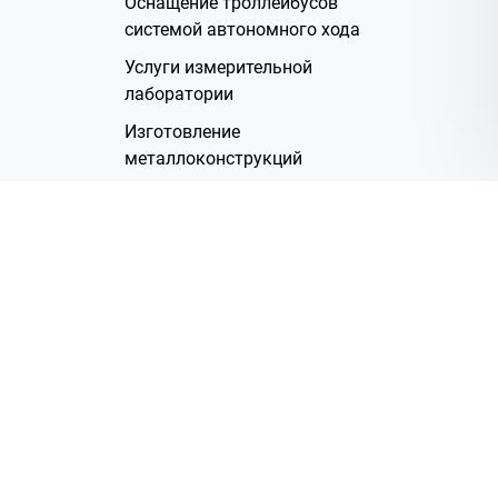
Оснащение троллейбусов
системой автономного хода
Услуги измерительной
лаборатории
Изготовление
металлоконструкций
Полимерное покрытие
Производство электрических
жгутов
Аренда помещений
О Компании
Группа компаний
Наша история
Система менеджмента