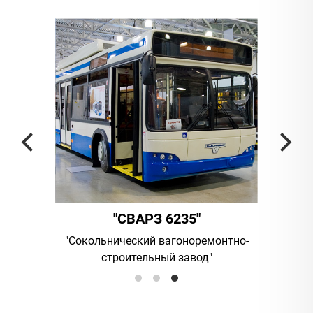
"СВАРЗ 6235"
"АМБЕР"
льнический вагоноремонтно-
UAB "Vilniaus viesasis tran
строительный завод"