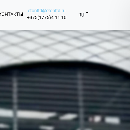
etonltd@etonltd.ru
КОНТАКТЫ
RU
+375(1775)4-11-10