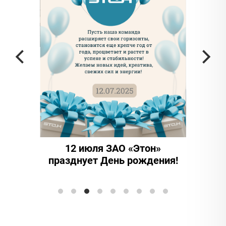
а частью
ада в
12 июля ЗАО «Этон»
15 
празднует День рождения!
инно
Элтран