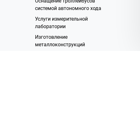
Оснащение троллейбусов
системой автономного хода
Услуги измерительной
лаборатории
Изготовление
металлоконструкций
Полимерное покрытие
Производство электрических
жгутов
Аренда помещений
О Компании
Группа компаний
Наша история
Система менеджмента