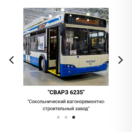
"
"СВАРЗ 6235"
омпания
"Сокольнический вагоноремонтно-
UAB "Vi
строительный завод"