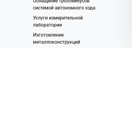
Оснащение троллейбусов
системой автономного хода
Услуги измерительной
лаборатории
Изготовление
металлоконструкций
Полимерное покрытие
Производство электрических
жгутов
Аренда помещений
О Компании
Группа компаний
Наша история
Система менеджмента