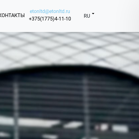
etonltd@etonltd.ru
КОНТАКТЫ
RU
+375(1775)4-11-10