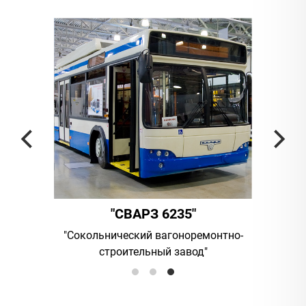
"СВАРЗ 6235"
"АМБЕР"
нический вагоноремонтно-
UAB "Vilniaus viesasis transpo
троительный завод"