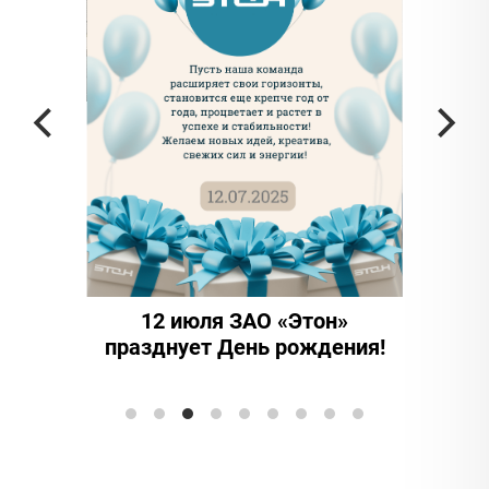
юля ЗАО «Этон»
15 лет надежности и
ет День рождения!
инноваций: ООО "Этон-
Элтранс" отмечает юбил