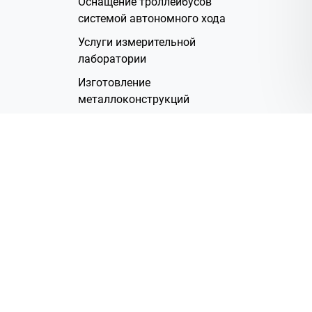
Оснащение троллейбусов
системой автономного хода
Услуги измерительной
лаборатории
Изготовление
металлоконструкций
Полимерное покрытие
Производство электрических
жгутов
Аренда помещений
О Компании
Группа компаний
Наша история
Система менеджмента