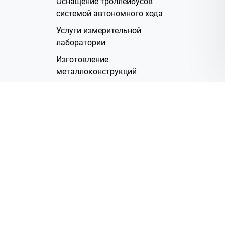
Оснащение троллейбусов
системой автономного хода
Услуги измерительной
лаборатории
Изготовление
металлоконструкций
Полимерное покрытие
Производство электрических
жгутов
Аренда помещений
О Компании
Группа компаний
Наша история
Система менеджмента