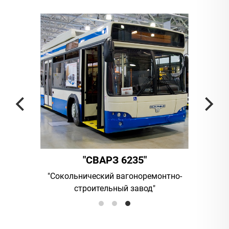
"
"СВАРЗ 6235"
мпания
"Сокольнический вагоноремонтно-
UAB "Vil
строительный завод"