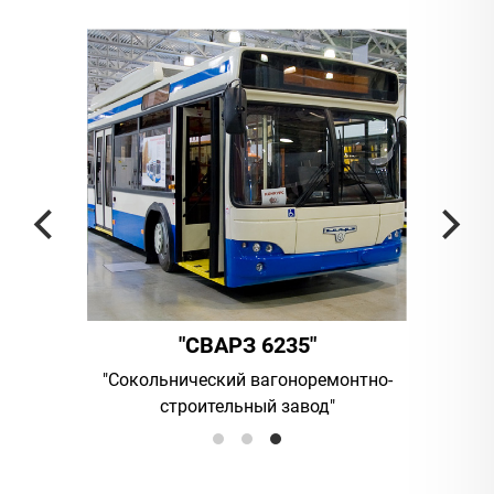
"СВАРЗ 6235"
ания
"Сокольнический вагоноремонтно-
UAB "Vilni
строительный завод"