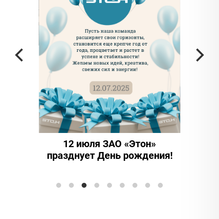
частью
а в
12 июля ЗАО «Этон»
15 ле
празднует День рождения!
иннова
Элтранс"