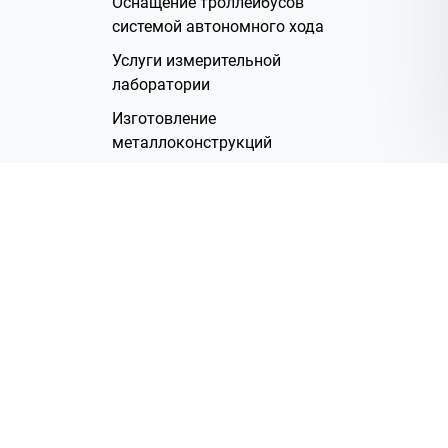
Оснащение троллейбусов
системой автономного хода
Услуги измерительной
лаборатории
Изготовление
металлоконструкций
Полимерное покрытие
Производство электрических
жгутов
Аренда помещений
О Компании
Группа компаний
Наша история
Система менеджмента