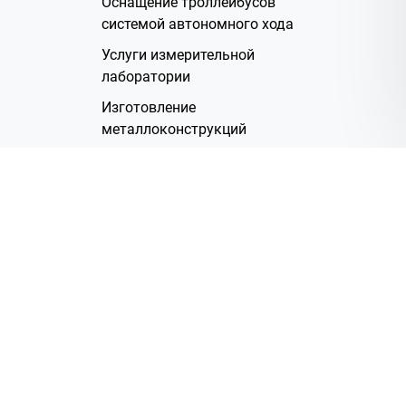
Оснащение троллейбусов
системой автономного хода
Услуги измерительной
лаборатории
Изготовление
металлоконструкций
Полимерное покрытие
Производство электрических
жгутов
Аренда помещений
О Компании
Группа компаний
Наша история
Система менеджмента