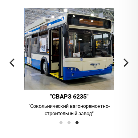
"
"СВАРЗ 6235"
омпания
"Сокольнический вагоноремонтно-
UAB "Vi
строительный завод"