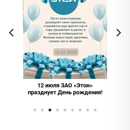
а частью
ада в
12 июля ЗАО «Этон»
15 
празднует День рождения!
инно
Элтран