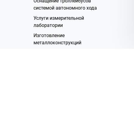
Оснащение троллейбусов
системой автономного хода
Услуги измерительной
лаборатории
Изготовление
металлоконструкций
Полимерное покрытие
Производство электрических
жгутов
Аренда помещений
О Компании
Группа компаний
Наша история
Система менеджмента