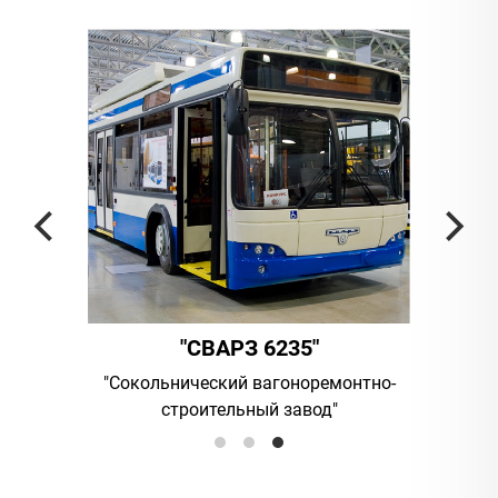
"
"СВАРЗ 6235"
мпания
"Сокольнический вагоноремонтно-
UAB "Vil
строительный завод"