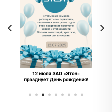
 частью
да в
12 июля ЗАО «Этон»
15 
празднует День рождения!
инно
Элтран