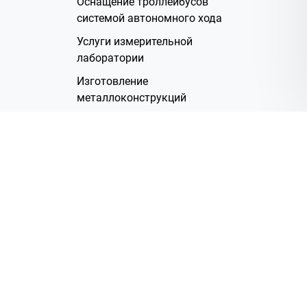
Оснащение троллейбусов
системой автономного хода
Услуги измерительной
лаборатории
Изготовление
металлоконструкций
Полимерное покрытие
Производство электрических
жгутов
Аренда помещений
О Компании
Группа компаний
Наша история
Система менеджмента