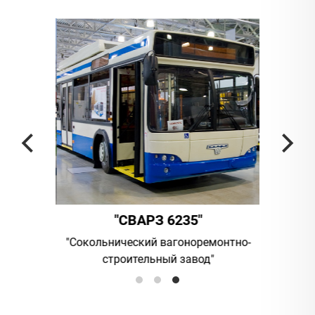
"
"СВАРЗ 6235"
омпания
"Сокольнический вагоноремонтно-
UAB "Vi
строительный завод"