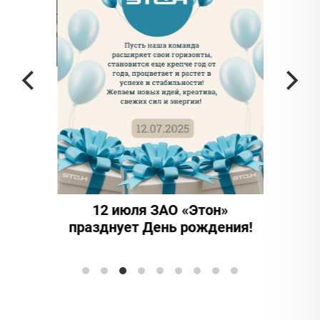
а частью
ада в
12 июля ЗАО «Этон»
15 
празднует День рождения!
инно
Элтран