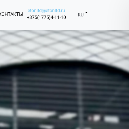
etonltd@etonltd.ru
КОНТАКТЫ
RU
+375(1775)4-11-10