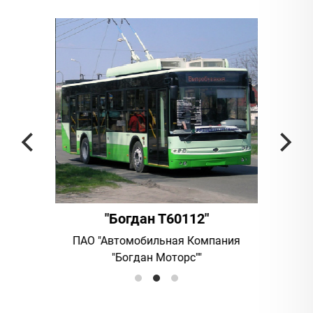
"Богдан Т60112"
nsportas
ПАО "Автомобильная Компания
"Соколь
"Богдан Моторс""
с