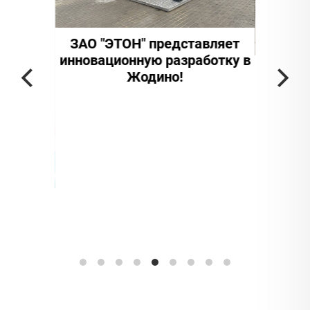
ЗАО "ЭТОН" представляет
инновационную разработку в
Где
Жодино!
ти и
Этон-
юбилей!