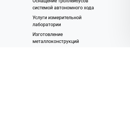
Оснащение троллейбусов
системой автономного хода
Услуги измерительной
лаборатории
Изготовление
металлоконструкций
Полимерное покрытие
Производство электрических
жгутов
Аренда помещений
О Компании
Группа компаний
Наша история
Система менеджмента