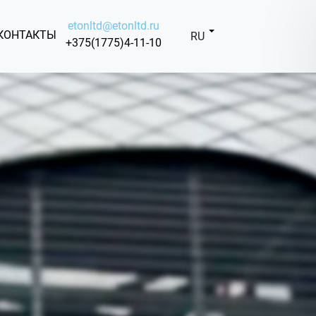
etonltd@etonltd.ru
КОНТАКТЫ
RU
+375(1775)4-11-10