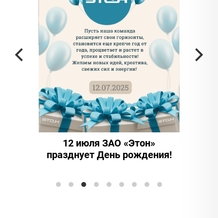
 частью
да в
12 июля ЗАО «Этон»
15 
празднует День рождения!
инно
Элтран