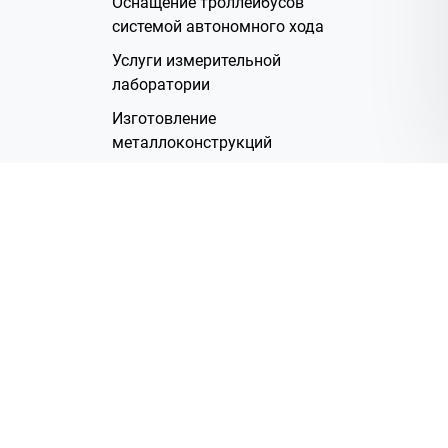
Оснащение троллейбусов
системой автономного хода
Услуги измерительной
лаборатории
Изготовление
металлоконструкций
Полимерное покрытие
Производство электрических
жгутов
Аренда помещений
О Компании
Группа компаний
Наша история
Система менеджмента