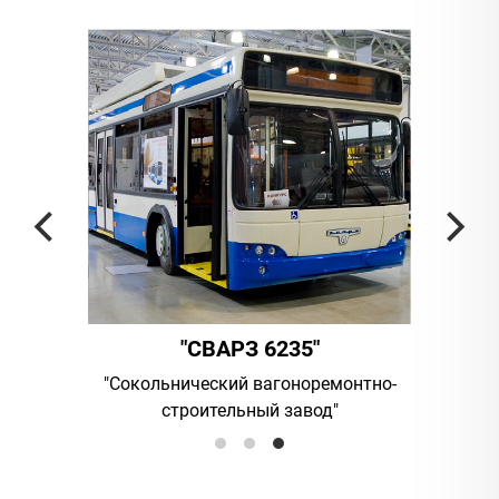
"
"СВАРЗ 6235"
мпания
"Сокольнический вагоноремонтно-
UAB "Vil
строительный завод"