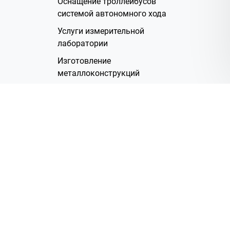
Оснащение троллейбусов
системой автономного хода
Услуги измерительной
лаборатории
Изготовление
металлоконструкций
Полимерное покрытие
Производство электрических
жгутов
Аренда помещений
О Компании
Группа компаний
Наша история
Система менеджмента