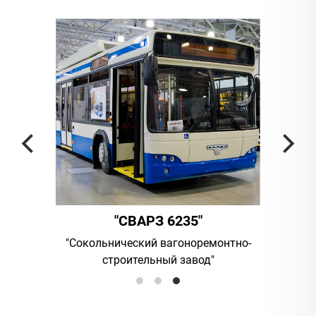
"СВАРЗ 6235"
ания
"Сокольнический вагоноремонтно-
UAB "Vilni
строительный завод"