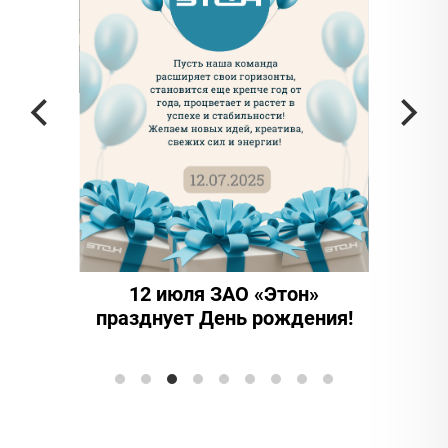
частью
а в
12 июля ЗАО «Этон»
15 ле
празднует День рождения!
иннова
Элтранс"