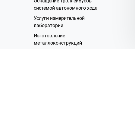
Оснащение троллейбусов
системой автономного хода
Услуги измерительной
лаборатории
Изготовление
металлоконструкций
Полимерное покрытие
Производство электрических
жгутов
Аренда помещений
О Компании
Группа компаний
Наша история
Система менеджмента