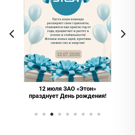
2 июля ЗАО «Этон»
15 лет надежности
днует День рождения!
инноваций: ООО "Эт
Элтранс" отмечает юб