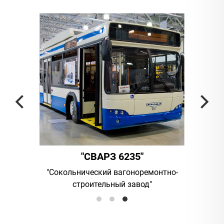
"СВАРЗ 6235"
"АМБЕР"
льнический вагоноремонтно-
UAB "Vilniaus viesasis tran
строительный завод"