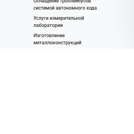
Оснащение троллейбусов
системой автономного хода
Услуги измерительной
лаборатории
Изготовление
металлоконструкций
Полимерное покрытие
Производство электрических
жгутов
Аренда помещений
О Компании
Группа компаний
Наша история
Система менеджмента