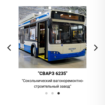
 6235"
"АМБЕР"
вагоноремонтно-
UAB "Vilniaus viesasis transportas
ый завод"