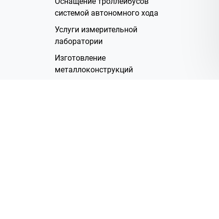
Оснащение троллейбусов
системой автономного хода
Услуги измерительной
лаборатории
Изготовление
металлоконструкций
Полимерное покрытие
Производство электрических
жгутов
Аренда помещений
О Компании
Группа компаний
Наша история
Система менеджмента