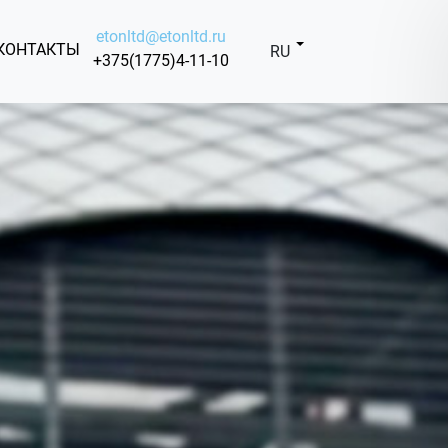
etonltd@etonltd.ru
КОНТАКТЫ
RU
+375(1775)4-11-10