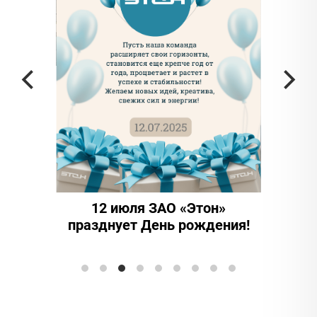
частью
а в
12 июля ЗАО «Этон»
15 ле
празднует День рождения!
иннова
Элтранс"