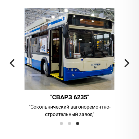
"СВАРЗ 6235"
ания
"Сокольнический вагоноремонтно-
UAB "Vilni
строительный завод"