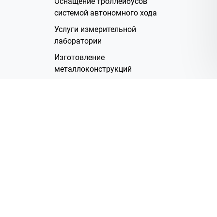
Оснащение троллейбусов
системой автономного хода
Услуги измерительной
лаборатории
Изготовление
металлоконструкций
Полимерное покрытие
Производство электрических
жгутов
Аренда помещений
О Компании
Группа компаний
Наша история
Система менеджмента