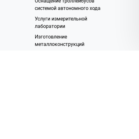
Оснащение троллейбусов
системой автономного хода
Услуги измерительной
лаборатории
Изготовление
металлоконструкций
Полимерное покрытие
Производство электрических
жгутов
Аренда помещений
О Компании
Группа компаний
Наша история
Система менеджмента