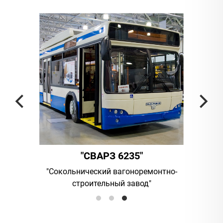
"СВАРЗ 6235"
ания
"Сокольнический вагоноремонтно-
UAB "Vilni
строительный завод"