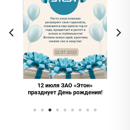
частью
а в
12 июля ЗАО «Этон»
15 ле
празднует День рождения!
иннова
Элтранс"