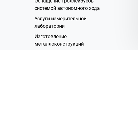
Оснащение троллейбусов
системой автономного хода
Услуги измерительной
лаборатории
Изготовление
металлоконструкций
Полимерное покрытие
Производство электрических
жгутов
Аренда помещений
О Компании
Группа компаний
Наша история
Система менеджмента