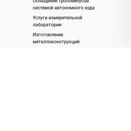
Оснащение троллейбусов
системой автономного хода
Услуги измерительной
лаборатории
Изготовление
металлоконструкций
Полимерное покрытие
Производство электрических
жгутов
Аренда помещений
О Компании
Группа компаний
Наша история
Система менеджмента