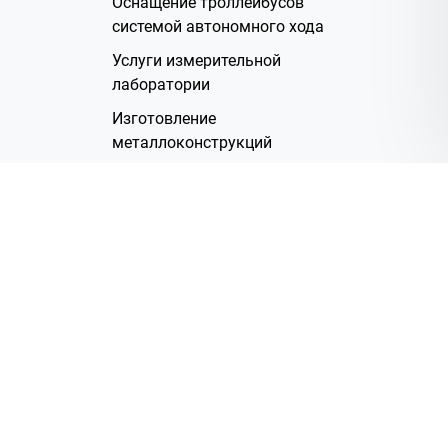
Оснащение троллейбусов
системой автономного хода
Услуги измерительной
лаборатории
Изготовление
металлоконструкций
Полимерное покрытие
Производство электрических
жгутов
Аренда помещений
О Компании
Группа компаний
Наша история
Система менеджмента