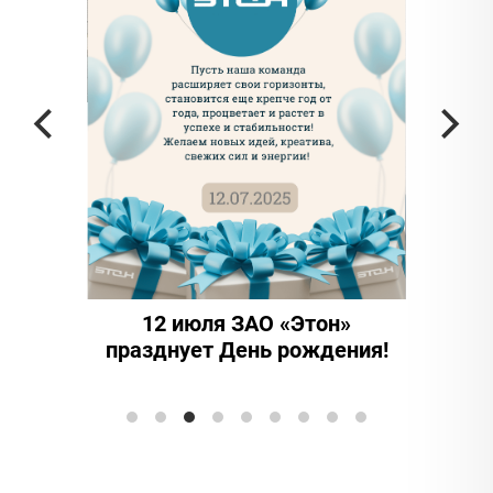
частью
а в
12 июля ЗАО «Этон»
15 ле
празднует День рождения!
иннова
Элтранс"