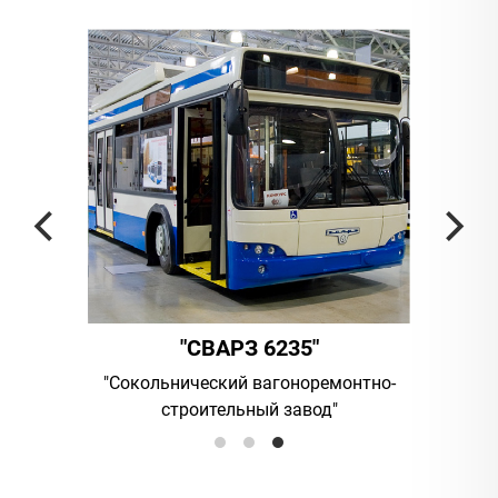
"СВАРЗ 6235"
ания
"Сокольнический вагоноремонтно-
UAB "Vilni
строительный завод"