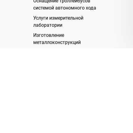
Оснащение троллейбусов
системой автономного хода
Услуги измерительной
лаборатории
Изготовление
металлоконструкций
Полимерное покрытие
Производство электрических
жгутов
Аренда помещений
О Компании
Группа компаний
Наша история
Система менеджмента