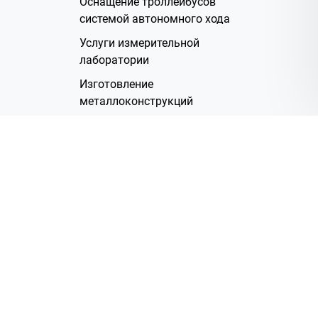
Оснащение троллейбусов
системой автономного хода
Услуги измерительной
лаборатории
Изготовление
металлоконструкций
Полимерное покрытие
Производство электрических
жгутов
Аренда помещений
О Компании
Группа компаний
Наша история
Система менеджмента