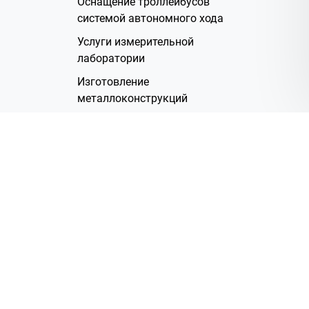
Оснащение троллейбусов
системой автономного хода
Услуги измерительной
лаборатории
Изготовление
металлоконструкций
Полимерное покрытие
Производство электрических
жгутов
Аренда помещений
О Компании
Группа компаний
Наша история
Система менеджмента