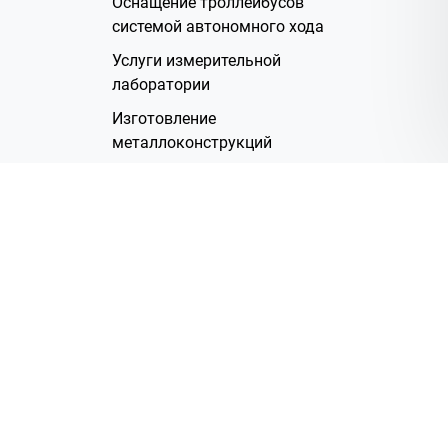
Оснащение троллейбусов
системой автономного хода
Услуги измерительной
лаборатории
Изготовление
металлоконструкций
Полимерное покрытие
Производство электрических
жгутов
Аренда помещений
О Компании
Группа компаний
Наша история
Система менеджмента