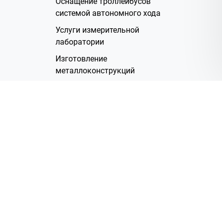
Оснащение троллейбусов
системой автономного хода
Услуги измерительной
лаборатории
Изготовление
металлоконструкций
Полимерное покрытие
Производство электрических
жгутов
Аренда помещений
О Компании
Группа компаний
Наша история
Система менеджмента