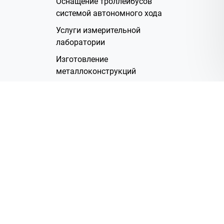
Оснащение троллейбусов
системой автономного хода
Услуги измерительной
лаборатории
Изготовление
металлоконструкций
Полимерное покрытие
Производство электрических
жгутов
Аренда помещений
О Компании
Группа компаний
Наша история
Система менеджмента