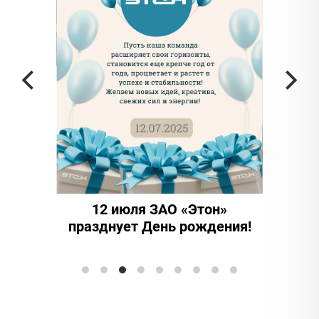
частью
а в
12 июля ЗАО «Этон»
15 ле
празднует День рождения!
иннова
Элтранс"