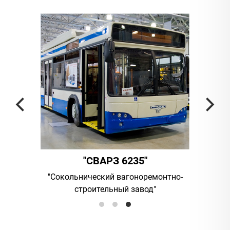
"СВАРЗ 6235"
ания
"Сокольнический вагоноремонтно-
UAB "Vilni
строительный завод"